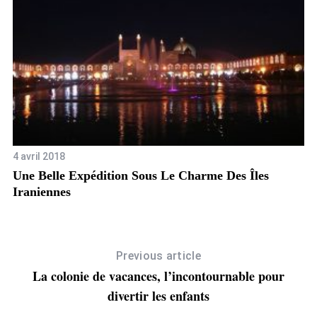
4 avril 2018
9 
rs
Une Belle Expédition Sous Le Charme Des Îles
L’
Iraniennes
Previous article
La colonie de vacances, l’incontournable pour
divertir les enfants