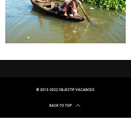
r
c
h
f
o
r
:
© 2013-2022 OBJECTIF VACANCES
BACK TO TOP