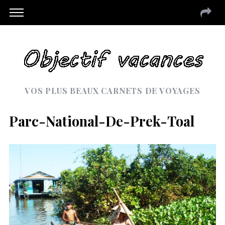
VOS PLUS BEAUX CARNETS DE VOYAGES
Parc-National-De-Prek-Toal
S
e
a