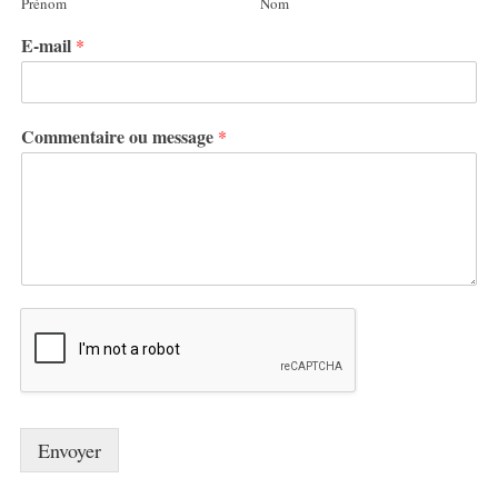
Prénom
Nom
S
E-mail
*
e
a
r
c
Commentaire ou message
*
h
f
o
r
:
Envoyer