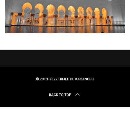
r
c
h
f
o
r
:
© 2013-2022 OBJECTIF VACANCES
BACK TO TOP