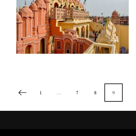
1
…
7
8
9