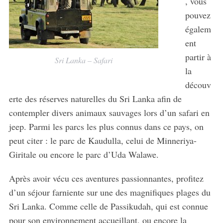
, vous
a
r
pouvez
c
égalem
h
ent
f
partir à
o
Sri Lanka – Safari
r
la
:
découv
erte des réserves naturelles du Sri Lanka afin de
contempler divers animaux sauvages lors d’un safari en
jeep. Parmi les parcs les plus connus dans ce pays, on
peut citer : le parc de Kaudulla, celui de Minneriya-
Giritale ou encore le parc d’Uda Walawe.
Après avoir vécu ces aventures passionnantes, profitez
d’un séjour farniente sur une des magnifiques plages du
Sri Lanka.
Comme celle de Passikudah, qui est connue
pour son environnement accueillant, ou encore la