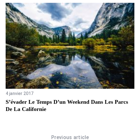
4 janvier 2017
9 
S’évader Le Temps D’un Weekend Dans Les Parcs
Bi
De La Californie
Previous article