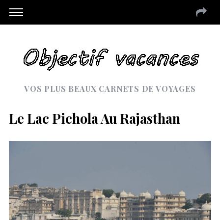
VOS PLUS BEAUX CARNETS DE VOYAGES
Le Lac Pichola Au Rajasthan
S
e
a