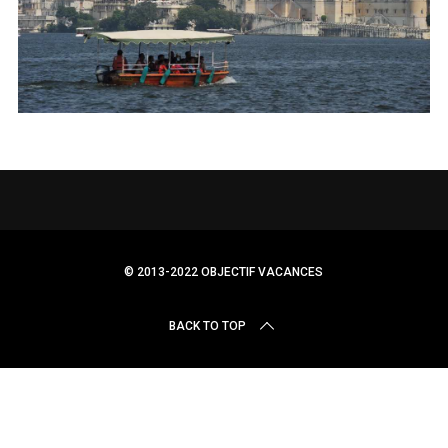
r
c
h
f
o
r
:
© 2013-2022 OBJECTIF VACANCES
BACK TO TOP