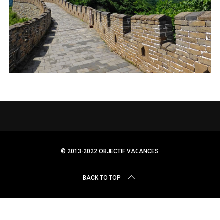
r
c
h
f
o
r
:
© 2013-2022 OBJECTIF VACANCES
BACK TO TOP