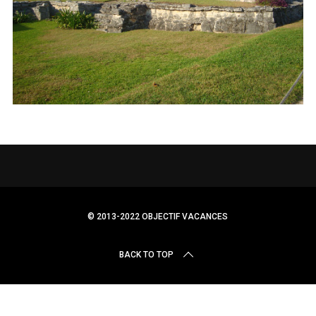
r
c
h
f
o
r
:
© 2013-2022 OBJECTIF VACANCES
BACK TO TOP