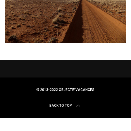
r
c
h
f
o
r
:
© 2013-2022 OBJECTIF VACANCES
BACK TO TOP