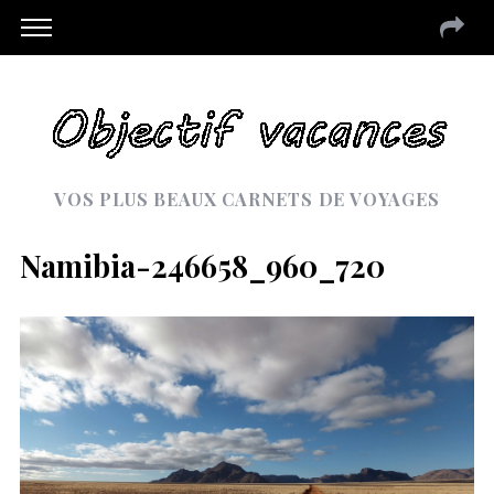
VOS PLUS BEAUX CARNETS DE VOYAGES
Namibia-246658_960_720
S
e
a