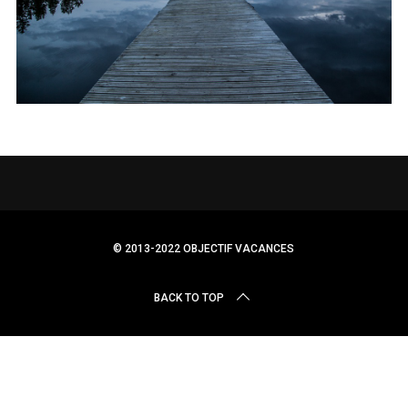
r
c
h
f
o
r
:
© 2013-2022 OBJECTIF VACANCES
BACK TO TOP