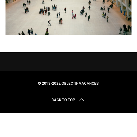
r
c
h
f
o
r
:
© 2013-2022 OBJECTIF VACANCES
BACK TO TOP