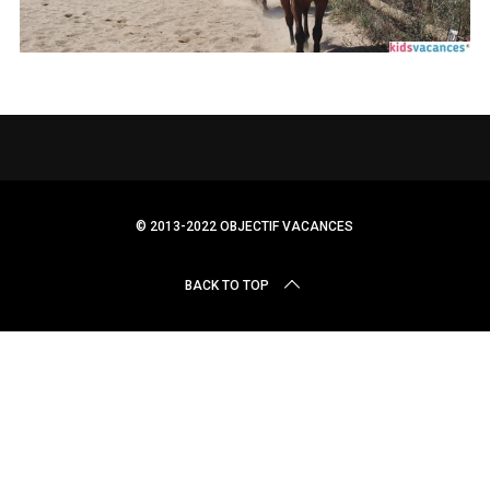
r
c
h
f
o
r
:
© 2013-2022 OBJECTIF VACANCES
BACK TO TOP