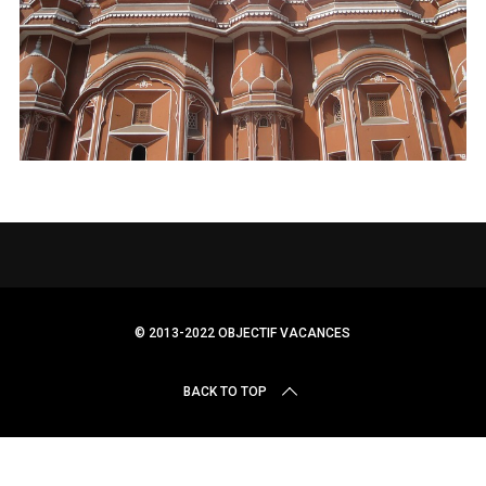
r
c
h
f
o
r
:
© 2013-2022 OBJECTIF VACANCES
BACK TO TOP