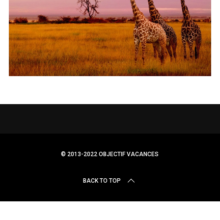
r
c
h
f
o
r
:
© 2013-2022 OBJECTIF VACANCES
BACK TO TOP