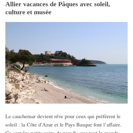
f
Allier vacances de Pâques avec soleil,
o
culture et musée
r
:
Le cauchemar devient rêve pour ceux qui préfèrent le
soleil : la Côte d’Azur et le Pays Basque font l’affaire.
Ce sont les petits coins de paradis que tout le monde